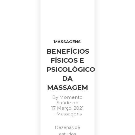
MASSAGENS
BENEFÍCIOS
FÍSICOS E
PSICOLÓGICOS
DA
MASSAGEM
By
Momento
Saúde
on
17 Março, 2021
-
Massagens
Dezenas de
estudos