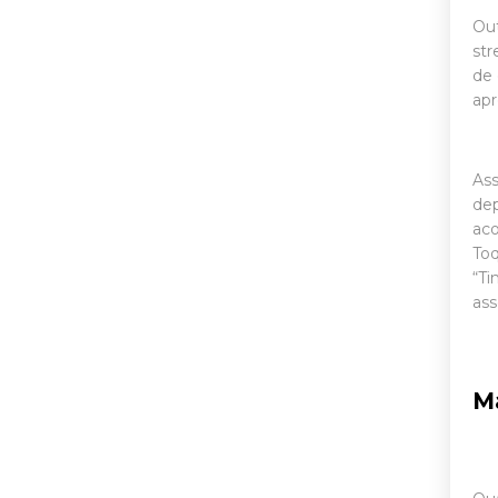
Out
str
de
ap
Ass
dep
aco
Toq
“Ti
ass
M