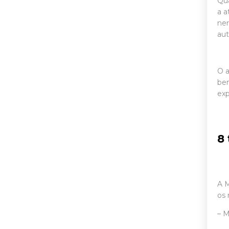
Qua
a a
ne
aut
O a
ben
exp
8
A M
os 
– 