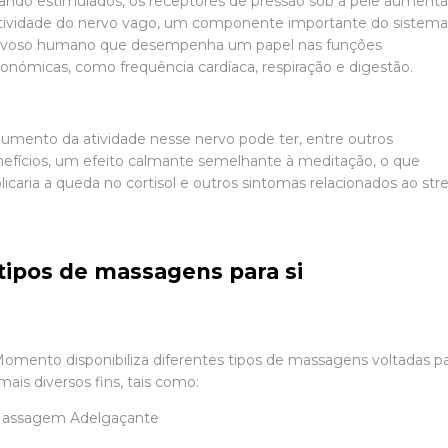
ndo estimulados, os receptores de pressão sob a pele aument
tividade do nervo vago, um componente importante do sistem
rvoso humano que desempenha um papel nas funções
onómicas, como frequência cardíaca, respiração e digestão.
umento da atividade nesse nervo pode ter, entre outros
efícios, um efeito calmante semelhante à meditação, o que
licaria a queda no cortisol e outros sintomas relacionados ao stre
 tipos de massagens para si
omento disponibiliza diferentes tipos de massagens voltadas p
mais diversos fins, tais como:
Massagem Adelgaçante