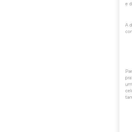
e d
A d
con
Par
pra
uma
cel
tam