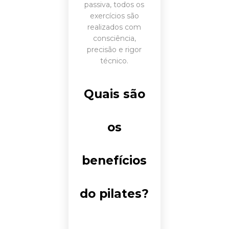
passiva, todos os
exercícios são
realizados com
consciência,
precisão e rigor
técnico.
Quais são
os
benefícios
do pilates?