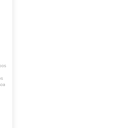
pos
os
soa