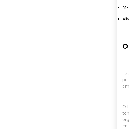
Mai
Ali
O
Est
pe
em
O P
ton
órg
ent