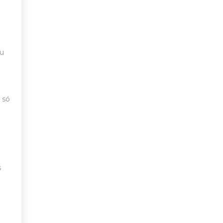
eu
 só
s