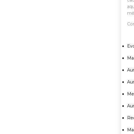
cad
aqu
mé
Con
Evo
Mai
Au
Au
Mel
Au
Red
Mai