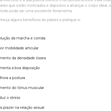
a exercício e a sua prática oferece imensos benefícios. Para tod
eles que estão motivados e dispostos a alcançar o corpo ideal, 
todo pode ser uma excelente ferramenta.
heça alguns benefícios do pilates e pratique-o:
lução da marcha e corrida
or mobilidade articular
mento da densidade óssea
menta a boa disposição
hora a postura
mento do tônus muscular
uz o stress
s prazer na relação sexual