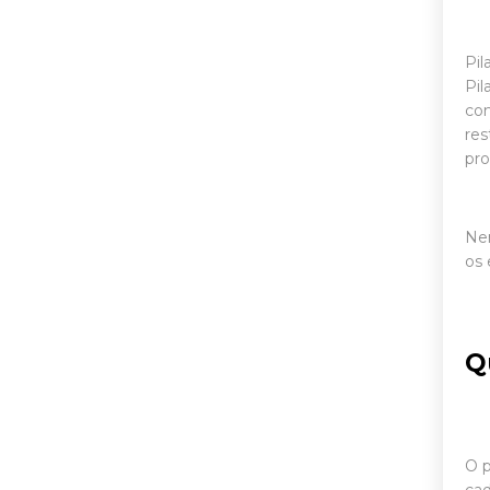
Pil
Pil
com
res
pro
Nen
os 
Q
O p