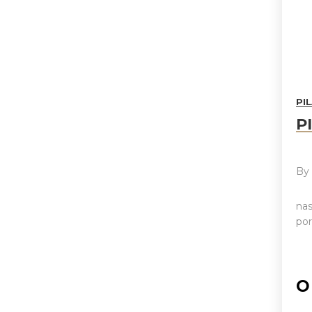
PI
P
B
nas
por
O