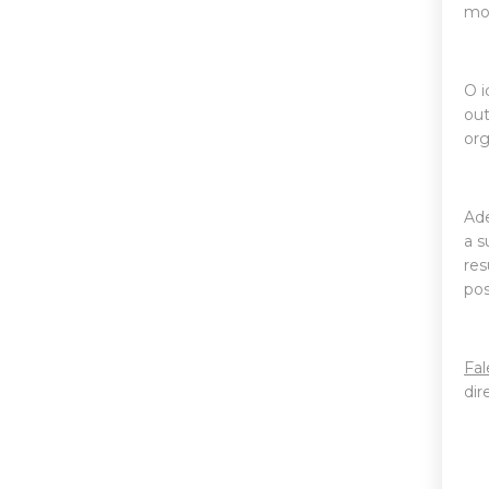
mod
O i
out
or
Ade
a 
res
pos
Fal
dir