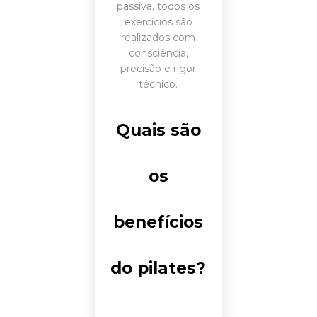
passiva, todos os
exercícios são
realizados com
consciência,
precisão e rigor
técnico.
Quais são
os
benefícios
do pilates?