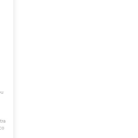
ou
tra
co