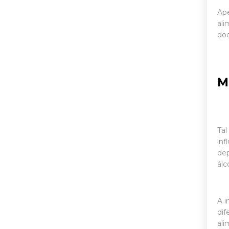
Ape
ali
doe
M
Tal
inf
de
álc
A i
dif
ali