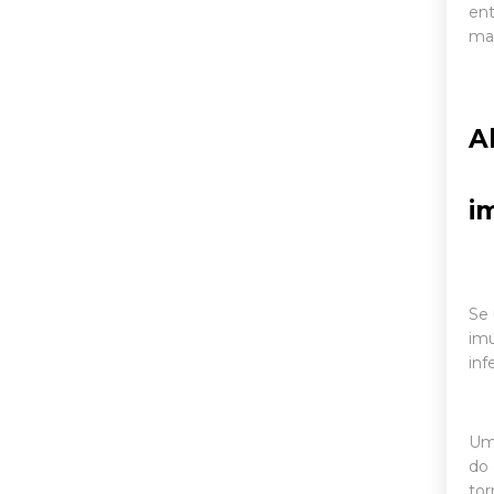
ent
man
A
i
Se 
im
inf
Uma
do 
tor