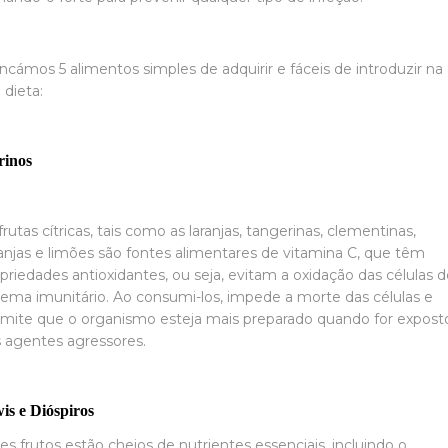
ncámos 5 alimentos simples de adquirir e fáceis de introduzir na
 dieta:
rinos
frutas cítricas, tais como as laranjas, tangerinas, clementinas,
anjas e limões são fontes alimentares de vitamina C, que têm
priedades antioxidantes, ou seja, evitam a oxidação das células 
tema imunitário. Ao consumi-los, impede a morte das células e
mite que o organismo esteja mais preparado quando for expost
 agentes agressores.
is e Dióspiros
es frutos estão cheios de nutrientes essenciais, incluindo o