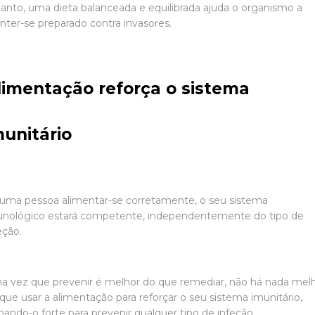
anto, uma dieta balanceada e equilibrada ajuda o organismo a
ter-se preparado contra invasores.
limentação reforça o sistema
munitário
uma pessoa alimentar-se corretamente, o seu sistema
unológico estará competente, independentemente do tipo de
eção.
 vez que prevenir é melhor do que remediar, não há nada mel
que usar a alimentação para reforçar o seu sistema imunitário,
nando-o forte para prevenir qualquer tipo de infeção.