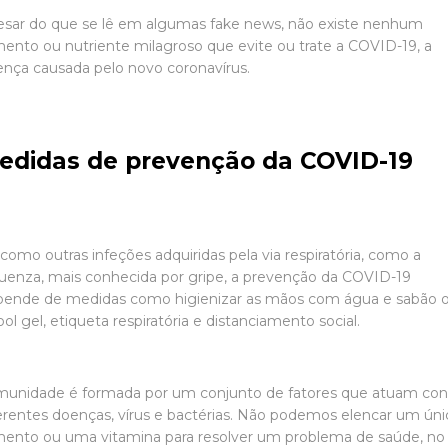
sar do que se lê em algumas fake news, não existe nenhum
mento ou nutriente milagroso que evite ou trate a COVID-19, a
nça causada pelo novo coronavírus.
edidas de prevenção da COVID-19
 como outras infeções adquiridas pela via respiratória, como a
luenza, mais conhecida por gripe, a prevenção da COVID-19
pende de medidas como higienizar as mãos com água e sabão 
ool gel, etiqueta respiratória e distanciamento social.
munidade é formada por um conjunto de fatores que atuam con
erentes doenças, vírus e bactérias. Não podemos elencar um úni
mento ou uma vitamina para resolver um problema de saúde, no