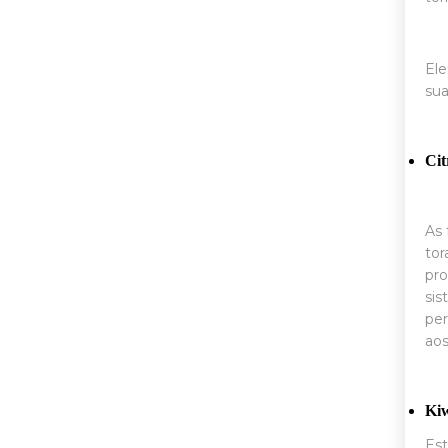
Ele
sua
Cit
As 
tor
pro
sis
per
aos
Kiw
Est