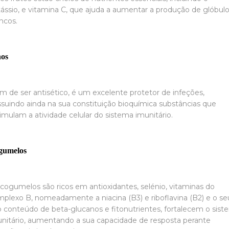
ássio, e vitamina C, que ajuda a aumentar a produção de glóbul
ncos.
hos
m de ser antisético, é um excelente protetor de infeções,
suindo ainda na sua constituição bioquímica substâncias que
imulam a atividade celular do sistema imunitário.
gumelos
cogumelos são ricos em antioxidantes, selénio, vitaminas do
plexo B, nomeadamente a niacina (B3) e riboflavina (B2) e o se
o conteúdo de beta-glucanos e fitonutrientes, fortalecem o sis
nitário, aumentando a sua capacidade de resposta perante