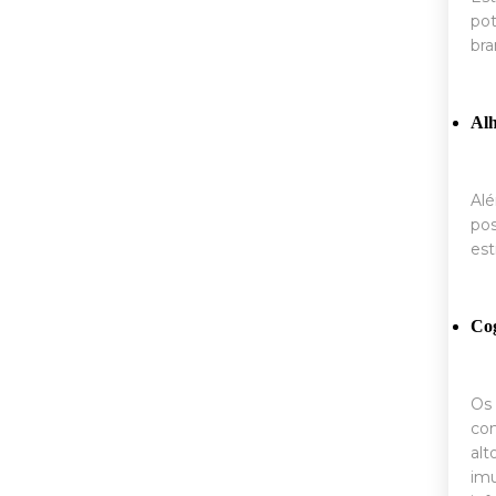
pot
bra
Al
Alé
pos
est
Co
Os 
com
alt
imu