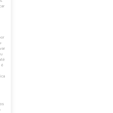
s.
car
por
a-
var
ou
até
 é
ica
dos
a