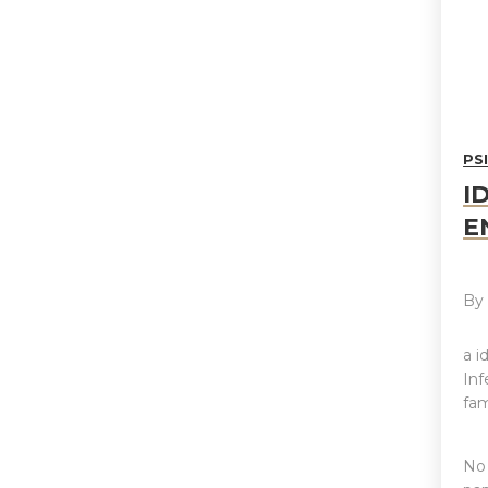
PS
I
E
B
a i
Inf
fam
No 