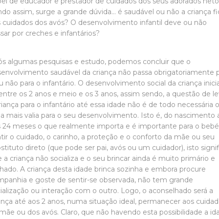
el de educador e prestador de cuidados dos seus adorados neto
do assim, surge a grande dúvida… é saudável ou não a criança fi
 cuidados dos avós? O desenvolvimento infantil deve ou não
sar por creches e infantários?
s algumas pesquisas e estudo, podemos concluir que o
envolvimento saudável da criança não passa obrigatoriamente 
ou não para o infantário. O desenvolvimento social da criança inici
entre os 2 anos e meio e os 3 anos, assim sendo, a questão de le
riança para o infantário até essa idade não é de todo necessária 
 mais valia para o seu desenvolvimento. Isto é, do nascimento 
 24 meses o que realmente importa e é importante para o bebé
tir o cuidado, o carinho, a proteção e o conforto da mãe ou seu
stituto direto (que pode ser pai, avós ou um cuidador), isto signif
 a criança não socializa e o seu brincar ainda é muito primário e
hado. A criança desta idade brinca sozinha e embora procure
panhia e goste de sentir-se observada, não tem grande
ialização ou interação com o outro. Logo, o aconselhado será a
ança até aos 2 anos, numa situação ideal, permanecer aos cuida
mãe ou dos avós. Claro, que não havendo esta possibilidade a id