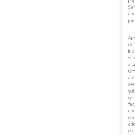
pap
Sen
aos
pas
Apó
des
ir 
se 
a c
uma
aos
sen
sub
que
fec
com
soc
cri
da 