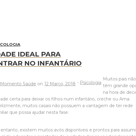
ICOLOGIA
DADE IDEAL PARA
NTRAR NO INFANTÁRIO
Muitos pais nã
-
Psicologia
y
Momento Saúde
on
12 Março, 2018
têm grande op
na hora de deci
dade certa para deixar os filhos num infantário, creche ou Ama.
elizmente, muitos casais não possuem a vantagem de ter rede
iliar que possa ajudar nesta fase.
entanto, existem muitos avós disponíveis e prontos para assumi