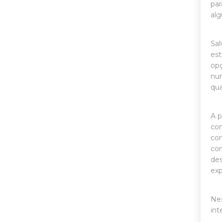
par
alg
Sal
est
opç
num
qu
A p
con
com
com
des
exp
Nes
int