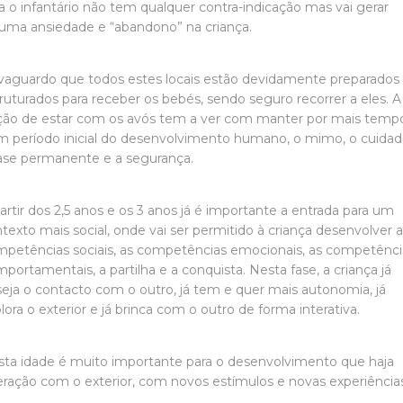
a o infantário não tem qualquer contra-indicação mas vai gerar
uma ansiedade e “abandono” na criança.
vaguardo que todos estes locais estão devidamente preparados
ruturados para receber os bebés, sendo seguro recorrer a eles. A
ão de estar com os avós tem a ver com manter por mais temp
 período inicial do desenvolvimento humano, o mimo, o cuida
ase permanente e a segurança.
artir dos 2,5 anos e os 3 anos já é importante a entrada para um
texto mais social, onde vai ser permitido à criança desenvolver 
petências sociais, as competências emocionais, as competênci
portamentais, a partilha e a conquista. Nesta fase, a criança já
eja o contacto com o outro, já tem e quer mais autonomia, já
lora o exterior e já brinca com o outro de forma interativa.
ta idade é muito importante para o desenvolvimento que haja
eração com o exterior, com novos estímulos e novas experiências