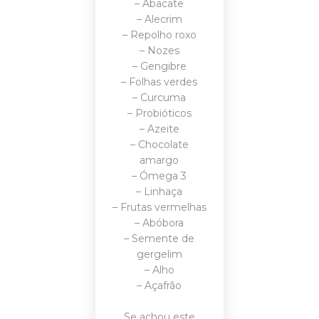
– Abacate
– Alecrim
– Repolho roxo
– Nozes
– Gengibre
– Folhas verdes
– Curcuma
– Probióticos
– Azeite
– Chocolate
amargo
– Ómega 3
– Linhaça
– Frutas vermelhas
– Abóbora
– Semente de
gergelim
– Alho
– Açafrão
Se achou este