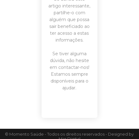
artigo interessante,
partilhe-o com
alguém que possa
sair beneficiado ao
ter acesso a estas
informações.
Se tiver alguma
dúvida, não hesite
em
contactar-nos
!
Estamos sempre
disponíveis para o
ajudar.
© Momento Saúde - Todos os direitos reservados - Designed by
Mar Digital