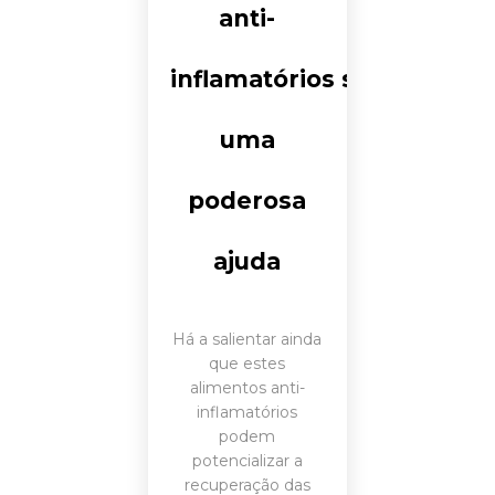
anti-
inflamatórios são
uma
poderosa
ajuda
Há a salientar ainda
que estes
alimentos anti-
inflamatórios
podem
potencializar a
recuperação das