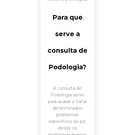
Para que
serve a
consulta de
Podologia?
A consulta de
Podologia serve
para avaliar e tratar
determinados
problemas
específicos do pé,
desde os
problemas menos