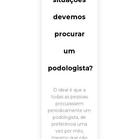
devemos
procurar
um
podologista?
O ideal é que a
todas as pessoas
procurassem
periodicamente um
podologista, de
preferência uma
vez por mês,
mesmo que não