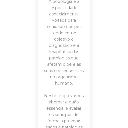
A podologia é a
especialidade
especialmente
voltada para
o cuidado dos pés,
tendo como
objetivo o
diagnóstico e a
terapêutica das
patologias que
afetam o pé e as
suas consequências
no organismo
humano.
Neste artigo vamos
abordar o quão
essencial é avaliar
os seus pés de
forma a prevenir
lesões e patologias.