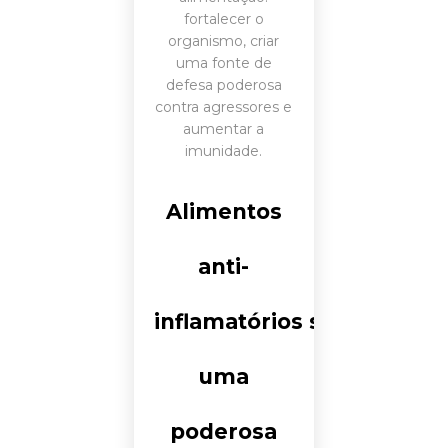
fortalecer o
organismo, criar
uma fonte de
defesa poderosa
contra agressores e
aumentar a
imunidade.
Alimentos
anti-
inflamatórios são
uma
poderosa